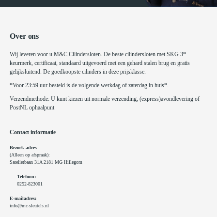
Over ons
Wij leveren voor u M&C Cilindersloten. De beste cilindersloten met SKG 3*
keurmerk, certificaat, standaard uitgevoerd met een gehard stalen brug en gratis
gelijksluitend. De goedkoopste cilinders in deze prijsklasse.
*Voor 23:59 uur besteld is de volgende werkdag of zaterdag in huis*.
Verzendmethode: U kunt kiezen uit normale verzending, (express)avondlevering of
PostNL ophaalpunt
Contact informatie
Bezoek adres
(Alleen op afspraak):
Satelietbaan 31A 2181 MG Hillegom
Telefoon:
0252-823001
E-mailadres:
info@mc-sleutels.nl