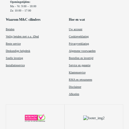
Openingstijden:
Ma – Vr: 9:00 – 18:00
Za: 10:00 – 17:00
Waarom M&C cilinders
Hoe en wat
Betalen
Uw account
Veilig betalen met o.a. iDeal
Cookieverklaring
Beste service
Privacyverklaring
Deskundige helpdesk
Algemene voorwaarden
Snelle levering
Bestellen en levertijd
Installatieservice
Service en garantie
Klantenservice
RMA en retourneren
Disclaimer
Afkoelen