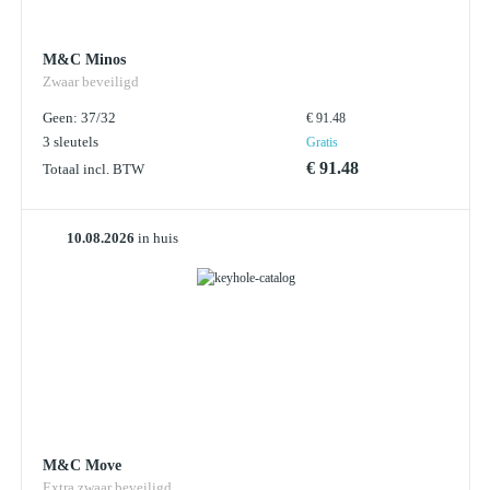
M&C Minos
Zwaar beveiligd
Geen: 37/32
€ 91.48
3 sleutels
Gratis
€ 91.48
Totaal incl. BTW
10.08.2026
in huis
M&C Move
Extra zwaar beveiligd