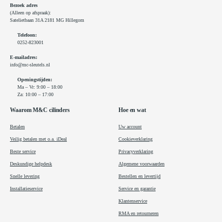
Bezoek adres
(Alleen op afspraak):
Satelietbaan 31A 2181 MG Hillegom
Telefoon:
0252-823001
E-mailadres:
info@mc-sleutels.nl
Openingstijden:
Ma – Vr: 9:00 – 18:00
Za: 10:00 – 17:00
Waarom M&C cilinders
Hoe en wat
Betalen
Uw account
Veilig betalen met o.a. iDeal
Cookieverklaring
Beste service
Privacyverklaring
Deskundige helpdesk
Algemene voorwaarden
Snelle levering
Bestellen en levertijd
Installatieservice
Service en garantie
Klantenservice
RMA en retourneren