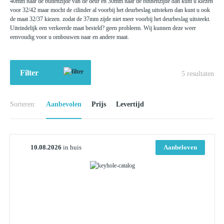
40mm naar de buitenzijde van de deur en 30mm naar de binnenzijde dan kunt u kiezen
voor 32/42 maar mocht de cilinder al voorbij het deurbeslag uitsteken dan kunt u ook
de maat 32/37 kiezen. zodat de 37mm zijde niet meer voorbij het deurbeslag uitsteekt.
Uiteindelijk een verkeerde maat besteld? geen probleem. Wij kunnen deze weer
eenvoudig voor u ombouwen naar en andere maat.
Filter
5
resultaten
Sorteren:
Aanbevolen
Prijs
Levertijd
10.08.2026
in huis
Aanbeloven