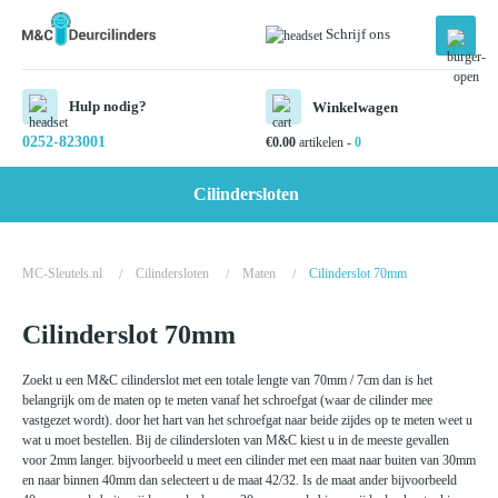
Schrijf ons
Hulp nodig?
Winkelwagen
0252-823001
€
0.00
artikelen -
0
Cilindersloten
MC-Sleutels.nl
Cilindersloten
Maten
Cilinderslot 70mm
/
/
/
Cilinderslot 70mm
Zoekt u een M&C cilinderslot met een totale lengte van 70mm / 7cm dan is het
belangrijk om de maten op te meten vanaf het schroefgat (waar de cilinder mee
vastgezet wordt). door het hart van het schroefgat naar beide zijdes op te meten weet u
wat u moet bestellen. Bij de cilindersloten van M&C kiest u in de meeste gevallen
voor 2mm langer. bijvoorbeeld u meet een cilinder met een maat naar buiten van 30mm
en naar binnen 40mm dan selecteert u de maat 42/32. Is de maat ander bijvoorbeeld