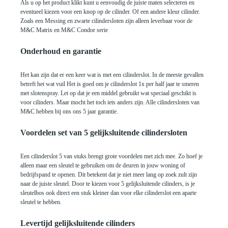
Als u op het product klikt kunt u eenvoudig de juiste maten selecteren en
eventueel kiezen voor een knop op de cilinder. Of een andere kleur cilinder.
Zoals een Messing en zwarte cilindersloten zijn alleen leverbaar voor de
M&C Matrix en M&C Condor serie
Onderhoud en garantie
Het kan zijn dat er een keer wat is met een cilinderslot. In de meeste gevallen
betreft het wat vuil Het is goed om je cilinderslot 1x per half jaar te smeren
met slotenspray. Let op dat je een middel gebruikt wat speciaal geschikt is
voor cilinders. Maar mocht het toch iets anders zijn. Alle cilindersloten van
M&C hebben bij ons ons 5 jaar garantie.
Voordelen set van 5 gelijksluitende cilindersloten
Een cilinderslot 5 van stuks brengt grote voordelen met zich mee. Zo hoef je
alleen maar een sleutel te gebruiken om de deuren in jouw woning of
bedrijfspand te openen. Dit betekent dat je niet meer lang op zoek zult zijn
naar de juiste sleutel. Door te kiezen voor 5 gelijksluitende cilinders, is je
sleutelbos ook direct een stuk kleiner dan voor elke cilinderslot een aparte
sleutel te hebben.
Levertijd gelijksluitende cilinders