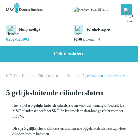
Schrijf ons
Hulp nodig?
Winkelwagen
0252-823001
€
0.00
artikelen -
0
Cilindersloten
MC-Sleutels.nl
Cilindersloten
Sets
5 gelijksluitende cilindersloten
/
/
/
5 gelijksluitende cilindersloten
Hier vindt u
5 gelijksluitende cilindersloten
voor uw woning of bedrijf. De
M&C cilinder set heeft het SKG 3* keurmerk en daardoor geschikt voor het
PKVW.
Dit zijn 5 gelijksluitend cilinders en dus met alle bijgeleverde sleutels zijn deze
cilindersloten te bedienen.