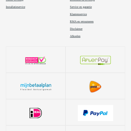
Installatieservice
Service en garantie
Klantenservice
RMA en retourneren
Disclaimer
Afkoelen