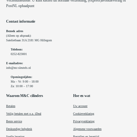
Verzendmethode: U kunt kiezen uit normale verzending, (express)avondlevering of
PostNL ophaalpunt
Contact informatie
Bezoek adres
(Alleen op afspraak):
Satelietbaan 31A 2181 MG Hillegom
Telefoon:
0252-823001
E-mailadres:
info@mc-sleutels.nl
Openingstijden:
Ma – Vr: 9:00 – 18:00
Za: 10:00 – 17:00
Waarom M&C cilinders
Hoe en wat
Betalen
Uw account
Veilig betalen met o.a. iDeal
Cookieverklaring
Beste service
Privacyverklaring
Deskundige helpdesk
Algemene voorwaarden
Snelle levering
Bestellen en levertijd