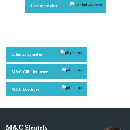
Laat meer zien
Cilinder opmeten
M&C Cilindermeter
M&C Brochure
M&C Sleutels