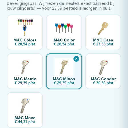
beveiligingspas. Wij frezen de sleutels exact passend bij
jouw cilinder(s) — voor 23:59 besteld is morgen in huis.
M&C
Color+
M&C
Color
M&C
Casa
€ 28,54 p/st
€ 28,54 p/st
€ 27,33 p/st
M&C
Matrix
M&C
Minos
M&C
Condor
€ 29,39 p/st
€ 29,39 p/st
€ 30,36 p/st
M&C
Move
€ 44,31 p/st