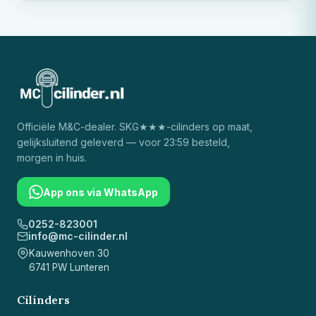
Officiële
M&C
-dealer. SKG★★★-cilinders op maat,
gelijksluitend geleverd — voor 23:59 besteld,
morgen in huis.
App ons via WhatsApp
0252-823001
info@mc-cilinder.nl
Kauwenhoven 30
6741 PW Lunteren
Cilinders