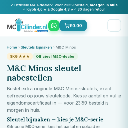
✓ Officiële
M&C
-dealer
✓ Voor 23:59 besteld,
morgen in huis
✓ Kiyoh 4,6 ★ & Google 4,8 ★
✓ 30 dagen retour
€
0.00
Home
›
Sleutels bijmaken
›
M&C
Minos
SKG ★★★
Officieel
M&C
-dealer
M&C
Minos sleutel
nabestellen
Bestel extra originele
M&C
Minos-sleutels, exact
gefreesd op jouw sleutelcode. Kies je aantal en vul je
eigendomscertificaat in — voor 23:59 besteld is
morgen in huis.
Sleutel bijmaken — kies je
M&C
-serie
Klik op je
M&C
-serie, kies het aantal en upload je